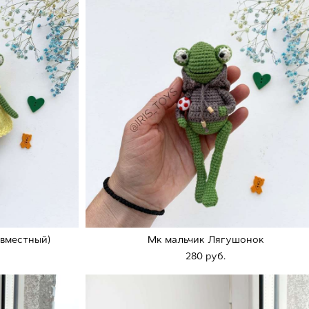
овместный)
Мк мальчик Лягушонок
280 pуб.