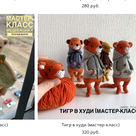
280 pуб.
асс)
Тигр в худи (мастер-класс)
320 pуб.