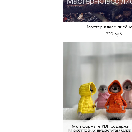
Мастер-класс лисён
330 pуб.
Мк в формате PDF содержи
текст, фото, видео и qr-код