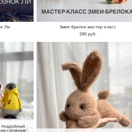
ок Ли
Змея-брелок мастер-класс
290 pуб.
т подробный
ы на сложные