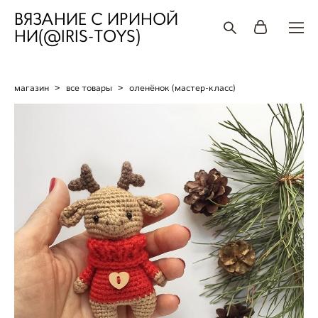
ВЯЗАНИЕ С ИРИНОЙ
НИ(@IRIS-TOYS)
магазин
>
все товары
>
оленёнок (мастер-класс)